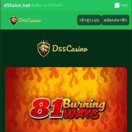
d55slot.net
เดิมพันง่าย ได้เงินจริง
ภาษา
เข้าสู่ระบบ
สมัครสมาชิก