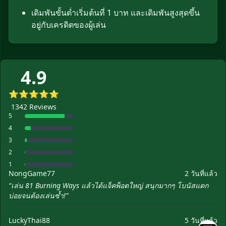
เดิมพันขั้นต่ำเริ่มต้นที่ 1 บาท และเดิมพันสูงสุดขึ้น
อยู่กับเครดิตของผู้เล่น
4.9
⭐⭐⭐⭐⭐
1342 Reviews
5
4
3
2
1
NongGame77
2 วันที่แล้ว
“เล่น 81 Burning Ways แล้วได้แจ็คพ็อตใหญ่ สนุกมากๆ โบนัสแตก
บ่อยจนต้องเล่นซ้ำ!”
LuckyThai88
5 วันที่แล้ว