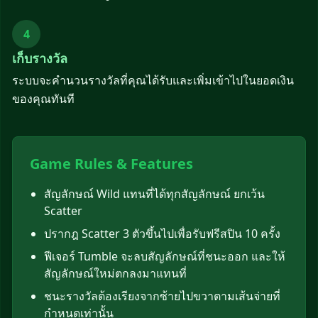
4
เก็บรางวัล
ระบบจะคำนวนรางวัลที่คุณได้รับและเพิ่มเข้าไปในยอดเงิน
ของคุณทันที
Game Rules & Features
สัญลักษณ์ Wild แทนที่ได้ทุกสัญลักษณ์ ยกเว้น
Scatter
ปรากฎ Scatter 3 ตัวขึ้นไปเพื่อรับฟรีสปิน 10 ครั้ง
ฟีเจอร์ Tumble จะลบสัญลักษณ์ที่ชนะออก และให้
สัญลักษณ์ใหม่ตกลงมาแทนที่
ชนะรางวัลต้องเรียงจากซ้ายไปขวาตามเส้นจ่ายที่
กำหนดเท่านั้น