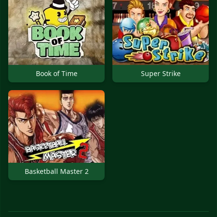
Book of Time
Super Strike
Basketball Master 2