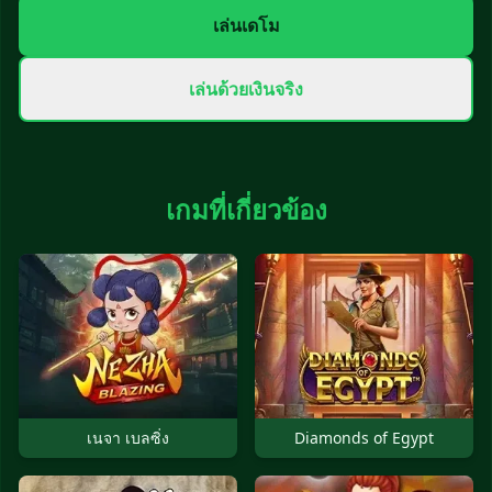
เล่นเดโม
เล่นด้วยเงินจริง
เกมที่เกี่ยวข้อง
เนจา เบลซิ่ง
Diamonds of Egypt