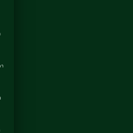
ะ
ลา
ม
อ