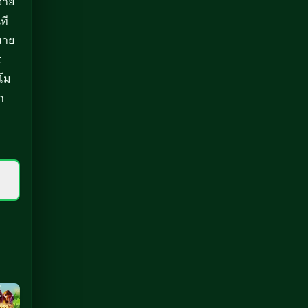
่าย
ที
มาย
t
รโม
ก