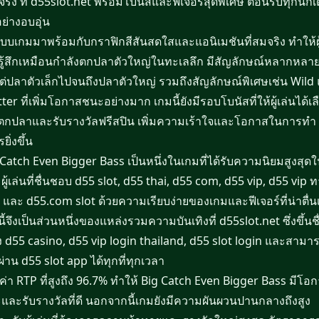
จริง ที่ d55slot.net พร้อมโบนัสและฟีเจอร์สุดพิเศษ ต้อนรับทุกนักเ
ย่างอบอุ่น
แบบเกมมาพร้อมกับกราฟิกสีสันสดใสและแอนิเมชันที่สมจริง ทำให้ผู
นรู้สึกเหมือนกำลังตกปลาตัวใหญ่ในทะเลลึก มีสัญลักษณ์หลากหลา
งแต่ปลาตัวเล็กไปจนถึงปลาตัวใหญ่ รวมถึงสัญลักษณ์พิเศษเช่น Wild
ter ที่เพิ่มโอกาสชนะอย่างมาก เกมนี้ยังมีรอบโบนัสที่ให้ผู้เล่นได้เล
ดตกปลาและรับรางวัลฟรีสปิน เพิ่มความเร้าใจและโอกาสในการทำ
ยิ่งขึ้น
 Catch Even Bigger Bass เป็นหนึ่งในเกมที่ได้รับความนิยมสูงสุด
มผู้เล่นที่ชื่นชอบ d55 slot, d55 thai, d55 com, d55 vip, d55 vip 
, และ d55.com slot ด้วยความเรียบง่ายของเกมและฟีเจอร์ที่น่าตื่น
ี้จึงเป็นส่วนหนึ่งของแหล่งรวมความบันเทิงที่ d55slot.net ซึ่งขึ้นชื
่อง d55 casino, d55 vip login thailand, d55 slot login และสามา
ผ่าน d55 slot app ได้ทุกที่ทุกเวลา
ยค่า RTP ที่สูงถึง 96.7% ทำให้ Big Catch Even Bigger Bass มีโอ
และรับรางวัลที่ดี นอกจากนี้เกมยังมีความผันผวนปานกลางถึงสูง