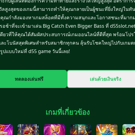
าะกับผู้เล่นที่ต้องการความท้าทายและรางวัลใหญ่สูงสุด อัตราการจ
วัลสูงสุดของเกมนี้สามารถทำให้คุณกลายเป็นผู้ชนะที่ยิ่งใหญ่ในทัน
คุณกำลังมองหาเกมสล็อตที่มีทั้งความสนุกและโอกาสชนะที่มาก
รอช้าที่จะเข้ามาเล่น Big Catch Even Bigger Bass ที่ d55slot.ne
เดียวที่ให้คุณได้สัมผัสประสบการณ์เกมออนไลน์ที่ดีที่สุด พร้อมโป
นและโบนัสสุดพิเศษสำหรับสมาชิกทุกคน ลุ้นรับโชคใหญ่ไปกับเกมต
ูปแบบใหม่ที่ d55 game วันนี้เลย!
ทดลองเล่นฟรี
เล่นด้วยเงินจริง
เกมที่เกี่ยวข้อง