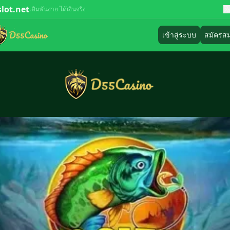
lot.net
เดิมพันง่าย ได้เงินจริง
เข้าสู่ระบบ
สมัครส