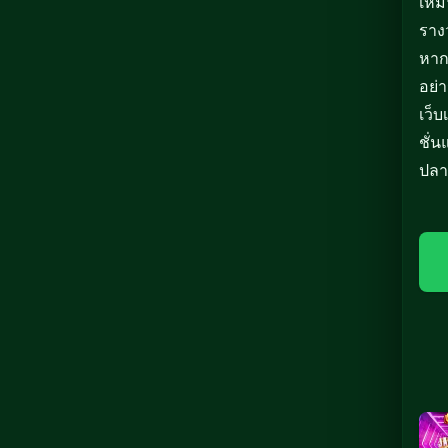
เหม
ราง
หาก
อย่า
เว็บ
ชั่
ปลาร