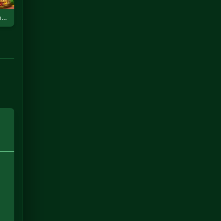
บัฟฟาโลเบลซ