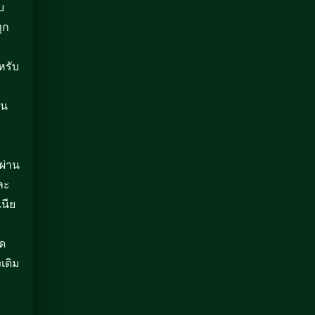
บ
ุก
หรับ
าน
ผ่าน
ละ
นีย
มด
เดิม