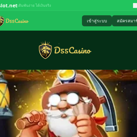
lot.net
เดิมพันง่าย ได้เงินจริง
เข้าสู่ระบบ
สมัครสมาช