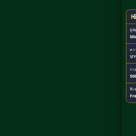
ข
ผู้
Mi
คว
ปา
ราง
50
ฟีเ
Fr