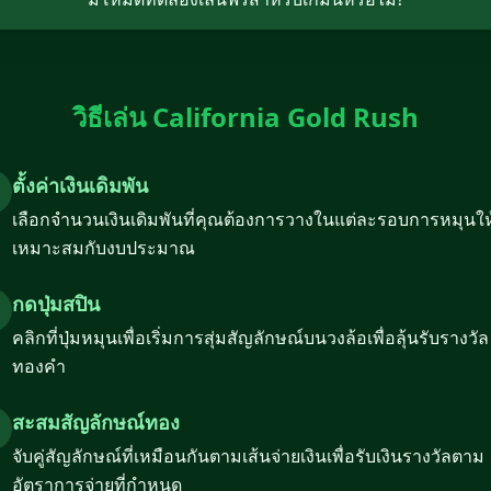
วิธีเล่น California Gold Rush
ตั้งค่าเงินเดิมพัน
เลือกจำนวนเงินเดิมพันที่คุณต้องการวางในแต่ละรอบการหมุนให
เหมาะสมกับงบประมาณ
กดปุ่มสปิน
คลิกที่ปุ่มหมุนเพื่อเริ่มการสุ่มสัญลักษณ์บนวงล้อเพื่อลุ้นรับรางวัล
ทองคำ
สะสมสัญลักษณ์ทอง
จับคู่สัญลักษณ์ที่เหมือนกันตามเส้นจ่ายเงินเพื่อรับเงินรางวัลตาม
อัตราการจ่ายที่กำหนด