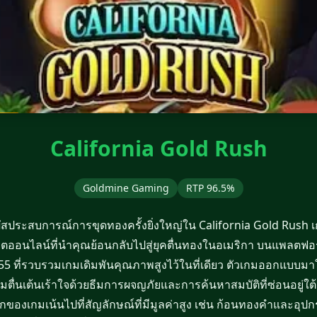
▶
California Gold Rush
Goldmine Gaming
RTP 96.5%
ผัสประสบการณ์การขุดทองครั้งยิ่งใหญ่ใน California Gold Rush 
อตออนไลน์ที่นำคุณย้อนกลับไปสู่ยุคตื่นทองในอเมริกา บนแพลตฟอ
55 ที่รวบรวมเกมเดิมพันคุณภาพสูงไว้ในที่เดียว ตัวเกมออกแบบมาใ
มตื่นเต้นเร้าใจด้วยธีมการผจญภัยและการค้นหาสมบัติที่ซ่อนอยู่ใต้
กของเกมเน้นไปที่สัญลักษณ์ที่มีมูลค่าสูง เช่น ก้อนทองคำและอุปก