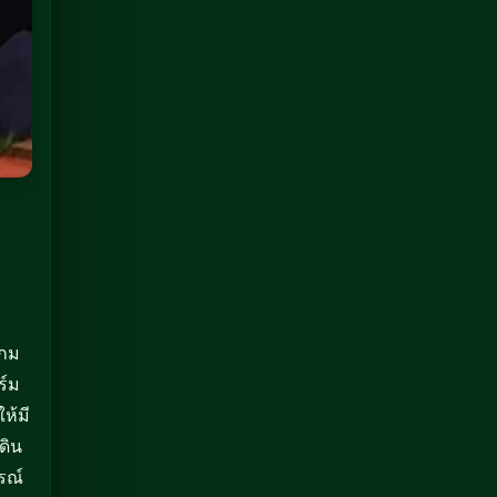
เกม
ร์ม
ห้มี
ดิน
รณ์