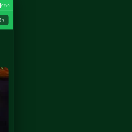
ภาษา
ิก