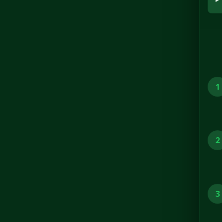
1
2
3