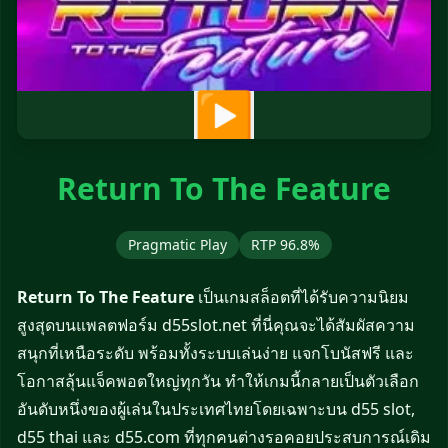
▶
Return To The Feature
Pragmatic Play
RTP 96.8%
Return To The Feature
เป็นเกมสล็อตที่ได้รับความนิยม
สูงสุดบนแพลตฟอร์ม d55slot.net ที่นี่คุณจะได้สัมผัสความ
สนุกที่เหนือระดับ พร้อมทั้งระบบเล่นง่าย แจกโบนัสฟรี และ
โอกาสลุ้นแจ็คพอตใหญ่ทุกวัน ทำให้เกมนี้กลายเป็นตัวเลือก
อันดับหนึ่งของผู้เล่นในประเทศไทยโดยเฉพาะบน d55 slot,
d55 thai และ d55.com ที่ทุกคนต่างรอคอยประสบการณ์เดิม