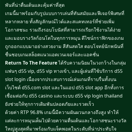
พันที่น่าตื่นเต้นและคุ้มค่าที่สุด
เกมนี้มาพร้อมกับรูปแบบการเล่นที่ทันสมัยและฟีเจอร์พิเศษที่
หลากหลาย ทั้งสัญลักษณ์ไวด์และสแคทเทอร์ที่ช่วยเพิ่ม
โอกาสชนะ รวมถึงรอบโบนัสที่สามารถเรียกใช้งานได้ง่าย
และมอบรางวัลก้อนโตในทุกการหมุน ดีไซน์กราฟิกของเกม
ถูกออกแบบมาอย่างสวยงาม สีสันสดใส ตอบโจทย์นักพนันที่
ชื่นชอบเกมสล็อตแนวแอดเวนเจอร์และแอคชั่น
Return To The Feature
ได้รับความนิยมในวงกว้างในกลุ่ม
แฟนๆ d55 vip, d55 vip ทางเข้า, และผู้เล่นที่ใช้บริการ d55
slot login เนื่องจากประสบการณ์เล่นเกมที่ราบรื่นทั้งบน
เว็บไซต์ d55.com slot และในแอป d55 slot app อีกทั้งการ
เชื่อมต่อกับ d55 casino และระบบ d55 vip login thailand
ยังช่วยให้ทุกการเดิมพันปลอดภัยและรวดเร็ว
ด้วยค่า RTP 96.8% เกมนี้มีความผันผวนกลางถึงสูง ทำให้
แต่ละการหมุนเต็มไปด้วยความตื่นเต้นและโอกาสชนะรางวัล
ใหญ่สูงสุดที่มาพร้อมกับแจ็คพอตในระดับที่น่าประทับใจ