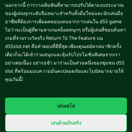
นอกจากนี้ การวางเดิมพันที่สามารถปรับได้ตามงบประมาณ
ของผู้เล่นทุกระดับจึงเหมาะสำหรับทั้งมือใหม่และนักเล่นมือ
อาชีพที่ต้องการเพิ่มผลตอบแทนจากการเล่นใน d55 game
ไม่ว่าจะเป็นผู้ที่ตามหาเกมสล็อตสนุกๆ หรือผู้เล่นที่ชอบค้นหา
เกมที่จ่ายรางวัลจริง Return To The Feature บน
d55slot.net คือคำตอบที่ดีที่สุด เพียงคุณสมัครสมาชิกครั้ง
เดียวก็จะได้เข้าร่วมสนุกและลุ้นรับโปรโมชั่นพิเศษจากเรา
อย่างต่อเนื่อง อย่ารอช้า มาร่วมเป็นส่วนหนึ่งของชุมชน d55
slot ที่พร้อมมอบความมั่นคงปลอดภัยและโบนัสมากมายให้
คุณวันนี้!
เล่นเดโม่
เล่นด้วยเงินจริง