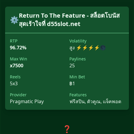
Return To The Feature - สล็อตโบนัส
⚙️
สุดเร้าใจที่ d55slot.net
RTP
Volatility
96.72%
สูง ⚡⚡⚡⚡🌑
Max Win
Paylines
x7500
25
Reels
Min Bet
5x3
฿1
Provider
Features
Pragmatic Play
ฟรีสปิน, ตัวคูณ, แจ็คพอต
❓