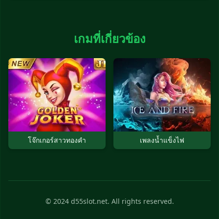
เกมที่เกี่ยวข้อง
โจ๊กเกอร์สาวทองคำ
เพลงน้ำแข็งไฟ
© 2024 d55slot.net. All rights reserved.