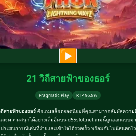
▶
21 วิถีสายฟ้าของธอร์
Pragmatic Play
RTP 96.8%
วิถีสายฟ้าของธอร์
คือเกมสล็อตยอดนิยมที่คุณสามารถสัมผัสความต
นและความสนุกได้อย่างเต็มอิ่มบน d55slot.net เกมนี้ถูกออกแบบมาเ
ประสบการณ์เล่นที่ง่ายและเข้าใจได้รวดเร็ว พร้อมกับโบนัสแตกไวท