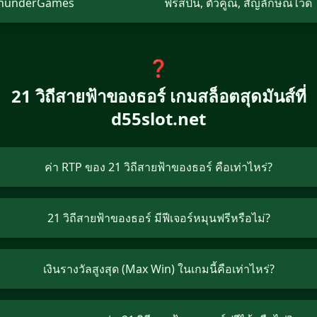
hunderGames
ฟรีสปิน, ตัวคูณ, สัญลักษณ์ไวด์
❓
21 วิถีสายฟ้าของธอร์ เกมสล็อตสุดมันส์ที่
d55slot.net
ค่า RTP ของ 21 วิถีสายฟ้าของธอร์ คือเท่าไหร่?
21 วิถีสายฟ้าของธอร์ มีฟีเจอร์หมุนฟรีหรือไม่?
เงินรางวัลสูงสุด (Max Win) ในเกมนี้คือเท่าไหร่?