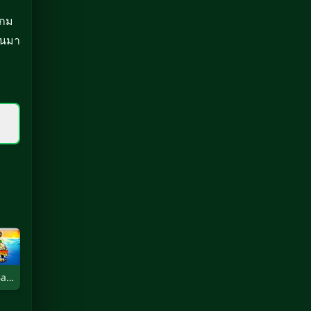
เกม
ั่นมา
Big Bass Bonanza Megaways™