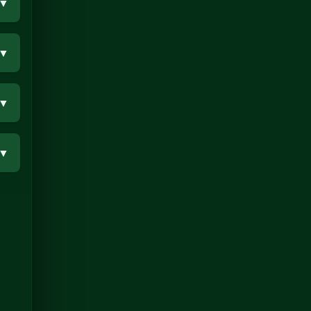
▼
▼
▼
▼