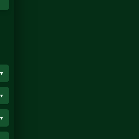
▼
▼
▼