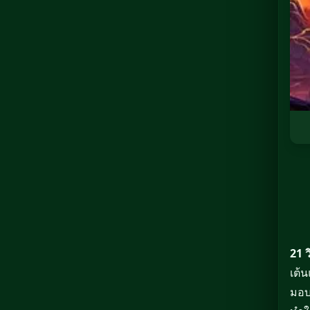
21 
เต้
มอบ