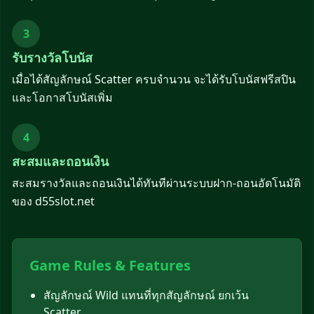
3
รับรางวัลโบนัส
เมื่อได้สัญลักษณ์ Scatter ครบจำนวน จะได้รับโบนัสฟรีสปิน
และโอกาสโบนัสเพิ่ม
4
สะสมและถอนเงิน
สะสมรางวัลและถอนเงินได้ทันทีผ่านระบบฝาก-ถอนอัตโนมัติ
ของ d55slot.net
Game Rules & Features
สัญลักษณ์ Wild แทนที่ทุกสัญลักษณ์ ยกเว้น
Scatter