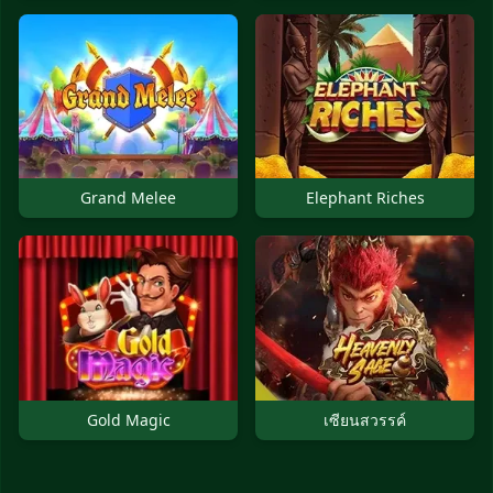
Grand Melee
Elephant Riches
Gold Magic
เซียนสวรรค์