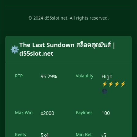
© 2024 d55slot.net. All rights reserved.
The Last Sundown สล็อตสุดมันส์ |
⚙️
d55slot.net
RTP
Volatility
96.29%
High
⚡⚡⚡⚡
🌑
Max Win
Paylines
x2000
100
Reels
Min Bet
5x4
৳5