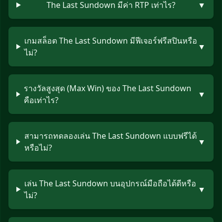
The Last Sundown มีค่า RTP เท่าไร?
▼
เกมสล็อต The Last Sundown มีฟีเจอร์ฟรีสปินหรือ
▼
ไม่?
รางวัลสูงสุด (Max Win) ของ The Last Sundown
▼
คือเท่าไร?
สามารถทดลองเล่น The Last Sundown แบบฟรีได้
▼
หรือไม่?
เล่น The Last Sundown บนอุปกรณ์มือถือได้ดีหรือ
▼
ไม่?