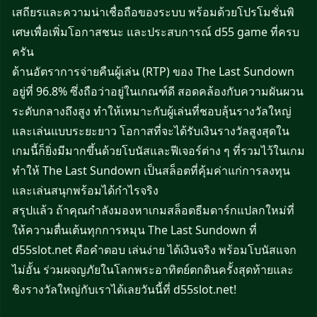
เสถียรและความน่าเชื่อถือของระบบ พร้อมด้วยโปรโมชั่นพิ
เศษเพื่อเพิ่มโอกาสชนะ และประสบการณ์ d55 game ที่ครบ
ครัน
ด้านอัตราการจ่ายคืนผู้เล่น (RTP) ของ The Last Sundown
อยู่ที่ 96.8% ซึ่งถือว่าอยู่ในเกณฑ์ดี สอดคล้องกับความผันผวน
ระดับกลางถึงสูง ทำให้เหมาะกับผู้เล่นที่ชอบลุ้นรางวัลใหญ่
และเล่นแบบระยะยาว โอกาสที่จะได้รับเงินรางวัลสูงสุดใน
เกมนี้ก็ยิ่งมีมากขึ้นด้วยโบนัสและฟีเจอร์ต่าง ๆ ที่รวมไว้ในเกม
ทำให้ The Last Sundown เป็นสล็อตที่คุ้มค่าแก่การลงทุน
และเล่นสนุกพร้อมได้กำไรจริง
สรุปแล้ว ถ้าคุณกำลังมองหาเกมสล็อตธีมดาร์กแปลกใหม่ที่
ให้ความตื่นเต้นทุกการหมุน The Last Sundown ที่
d55slot.net คือคำตอบ เล่นง่าย ได้เงินจริง พร้อมโบนัสแจก
ไม่อั้น ร่วมผจญภัยในโลกพระอาทิตย์ตกดินครั้งสุดท้ายและ
ชิงรางวัลใหญ่กับเราได้เลยวันนี้ที่ d55slot.net!