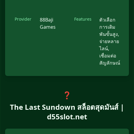
Provider
Features
88Baji
ตัวเลือก
Games
การเดิม
พันขั้นสูง,
จ่ายหลาย
ไลน์,
เชื่อมต่อ
สัญลักษณ์
❓
The Last Sundown สล็อตสุดมันส์ |
d55slot.net