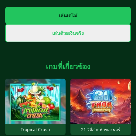
เล่นเดโม่
เล่นด้วยเงินจริง
เกมที่เกี่ยวข้อง
Tropical Crush
21 วิถีสายฟ้าของธอร์