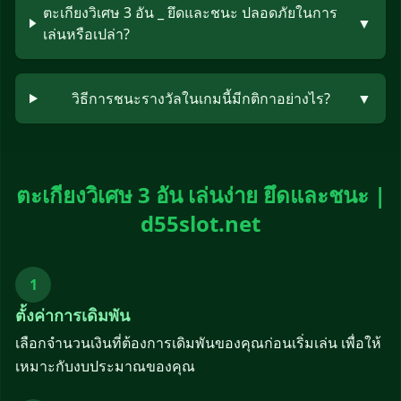
ตะเกียงวิเศษ 3 อัน _ ยึดและชนะ ปลอดภัยในการ
▼
เล่นหรือเปล่า?
วิธีการชนะรางวัลในเกมนี้มีกติกาอย่างไร?
▼
ตะเกียงวิเศษ 3 อัน เล่นง่าย ยึดและชนะ |
d55slot.net
1
ตั้งค่าการเดิมพัน
เลือกจำนวนเงินที่ต้องการเดิมพันของคุณก่อนเริ่มเล่น เพื่อให้
เหมาะกับงบประมาณของคุณ