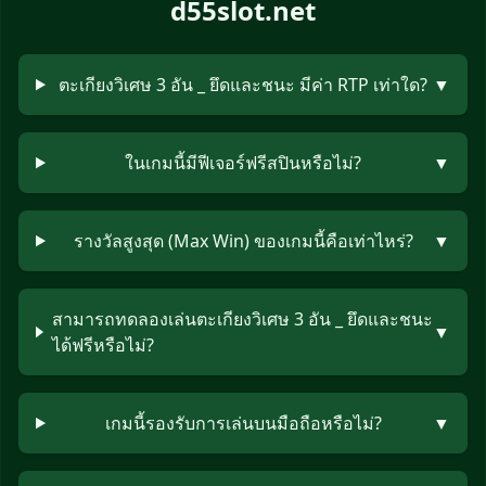
d55slot.net
ตะเกียงวิเศษ 3 อัน _ ยึดและชนะ มีค่า RTP เท่าใด?
▼
ในเกมนี้มีฟีเจอร์ฟรีสปินหรือไม่?
▼
รางวัลสูงสุด (Max Win) ของเกมนี้คือเท่าไหร่?
▼
สามารถทดลองเล่นตะเกียงวิเศษ 3 อัน _ ยึดและชนะ
▼
ได้ฟรีหรือไม่?
เกมนี้รองรับการเล่นบนมือถือหรือไม่?
▼