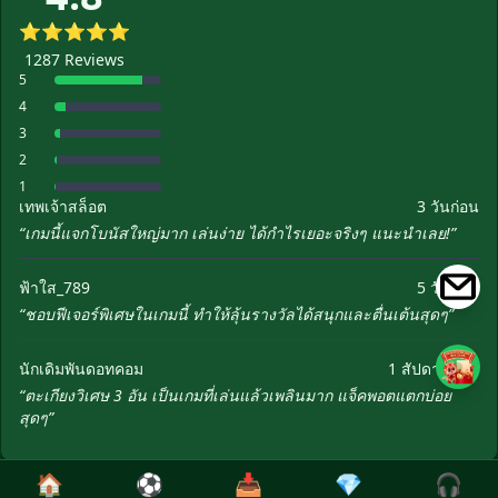
⭐⭐⭐⭐⭐
1287 Reviews
5
4
3
2
1
เทพเจ้าสล็อต
3 วันก่อน
“เกมนี้แจกโบนัสใหญ่มาก เล่นง่าย ได้กำไรเยอะจริงๆ แนะนำเลย!”
ฟ้าใส_789
5 วันก่อน
“ชอบฟีเจอร์พิเศษในเกมนี้ ทำให้ลุ้นรางวัลได้สนุกและตื่นเต้นสุดๆ”
นักเดิมพันดอทคอม
1 สัปดาห์ก่อน
“ตะเกียงวิเศษ 3 อัน เป็นเกมที่เล่นแล้วเพลินมาก แจ็คพอตแตกบ่อย
สุดๆ”
🏠
⚽
📥
💎
🎧